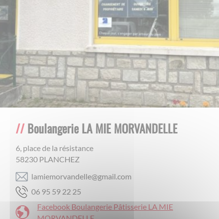
Boulangerie LA MIE MORVANDELLE
6, place de la résistance
58230
PLANCHEZ
moc.liamg@ellednavromeimal
52 22 95 59 60
Facebook Boulangerie Pâtisserie LA MIE
MORVANDELLE