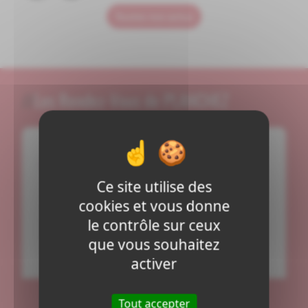
Toutes nos actus
Les Rendez-Vous de PLANCHEZ
Ce site utilise des
cookies et vous donne
le contrôle sur ceux
que vous souhaitez
activer
Tout accepter