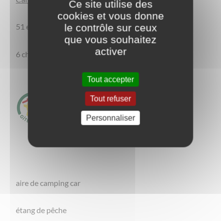
Ce site utilise des
cookies et vous donne
51 emplacements
le contrôle sur ceux
que vous souhaitez
activer
6 chalets classés
Tout accepter
Tout refuser
Personnaliser
aire de camping car
étang de pêche