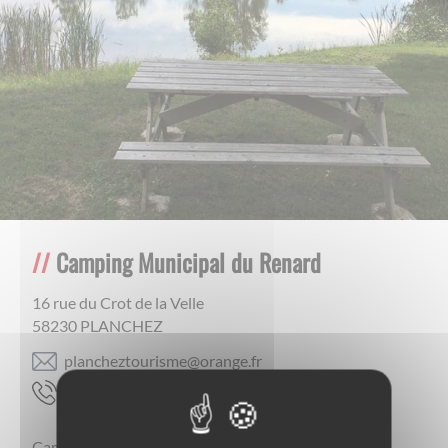
Camping Municipal du Renard
16 rue du Crot de la Velle
58230
PLANCHEZ
rf.egnaro@emsiruotzehcnalp
21 62 81 74 60
Camping Municipal