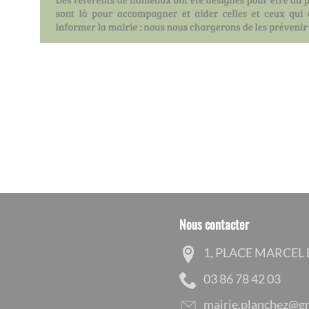
Nous contacter
1, PLACE MARCEL
30 24 87 68 30
moc.liamg@zehcnal