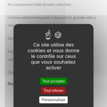
lits superposés).Salle de bain collective.
Cuisine collective équipée à disposition, grande salle à
manger .
Gestion libre.
Ce site utilise des
cookies et vous donne
Parking et grand pré pour l'accueil des cavaliers et
le contrôle sur ceux
campeurs.
que vous souhaitez
activer
Ouvert toute l'année, réservation recommandée.
Tout accepter
Renseignement et réservation
Tout refuser
Personnaliser