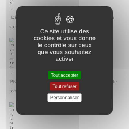
DÉBLAIS / GRAVATS :
Ils sont utilisés en remblais ou
stockés en centre
Ce site utilise des
cookies et vous donne
le contrôle sur ceux
que vous souhaitez
activer
Tout accepter
PNEUS :
Ils sont recyclés en pneus, tatamis ou tapis de
Tout refuser
toboggan
Personnaliser